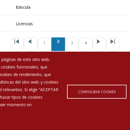
Báscula
Licencias
Paginación
2
1
3
4
 páginas de este sitio web:
; cookies funcionales, que
Noticias
 cookies de rendimiento, que
Eventos
ísticas del sitio web; y cookies
Corporación Municipal
d relevantes. Si elige "ACEPTAR
Teléfonos de interés
CONFIGURAR COOKIES
hazar tipos de cookies
lquier momento en
Aviso Legal
Política de