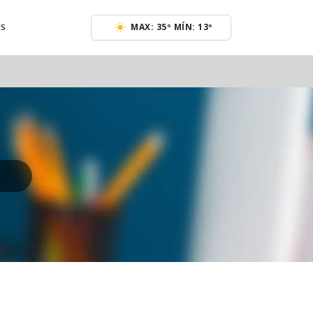
MAX: 35º MÍN: 13º
ES