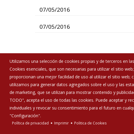
07/05/2016
07/05/2016
Utilizamos una selección de cookies propias y de terceros en las
Cookies esenciales, que son necesarias para utilizar el sitio web
Ayuntamiento de Buniel
proporcionan una mejor facilidad de uso al utilizar el sitio web;
:
Calle Estudiantes, 4 - 09230 - BUNIEL - Burgos
utilizamos para generar datos agregados sobre el uso y las estad
:
947412008
de marketing, que se utilizan para mostrar contenido y publicida
:
buniel@diputaciondeburgos.net
TODO", acepta el uso de todas las cookies. Puede aceptar y rec
individuales y revocar su consentimiento para el futuro en cua
"Configuración".
Política de privacidad
Imprimir
Politica de Cookies
Diputación de Burgos